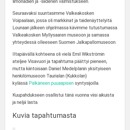
limonadien ja -siiderien valmistukseen.
Seuraavaksi suuntasimme Valkeakosken
Voipaalaan, jossa oli markkinat ja taidenäyttelyitä.
Lounaan jälkeen ohjelmassa kävimme tutustumassa
Valkeakosken Myllysaaren museoon ja samassa
yhteydessä olleeseen Suomen Jalkapallomuseoon.
Iltapäivällä kohteena oli vielä Emil Wikströmin
ateljee Visavuori ja tapahtuma päättyi pieneen,
mutta kiintoisaan Daniel Medelplanin yksityiseen
henkilömuseoon Taurialan (Kukkolan)
kylässä
Pälkäneen puuaapisen
syntysijoilla.
Kuupahdukseen osallistui tänä vuonna viisi aikuista
ja neljä lasta.
Kuvia tapahtumasta