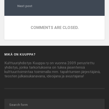
Next post
COMMENTS ARE CLOSED.
MIKÄ ON KUUPPA?
Kulttuuriyhdistys Kuuppa ry on vuonna 2009 perustettu
yhdistys, jonka tarkoituksena on tukea jäsentensä
kulttuuritoimintaa toimimalla mm. tapahtumien järjestäjänä,
teosten julkaisukanavana, ideoijana ja avustajana!