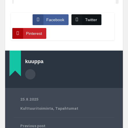
Facebook
Twitter
Pinterest
kuuppa
25.8.2025
Kulttuuritoiminta
,
Tapahtumat
Previous post