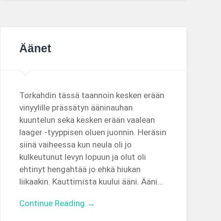
Äänet
Torkahdin tässä taannoin kesken erään
vinyylille prässätyn ääninauhan
kuuntelun sekä kesken erään vaalean
laager -tyyppisen oluen juonnin. Heräsin
siinä vaiheessa kun neula oli jo
kulkeutunut levyn lopuun ja olut oli
ehtinyt hengahtää jo ehkä hiukan
liikaakin. Kauttimista kuului ääni. Ääni…
Continue Reading →