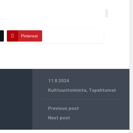
Pinterest
11.8.2024
Kulttuuritoiminta
,
Tapahtumat
Previous post
Next post