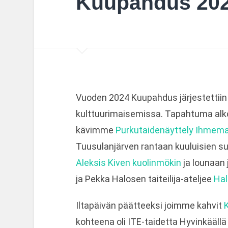
Kuupahdus 20
Vuoden 2024 Kuupahdus järjestettiin
kulttuurimaisemissa. Tapahtuma alk
kävimme
Purkutaidenäyttely Ihmem
Tuusulanjärven rantaan kuuluisien suom
Aleksis Kiven kuolinmökin
ja lounaan 
ja Pekka Halosen taiteilija-ateljee
Hal
Iltapäivän päätteeksi joimme kahvit
K
kohteena oli ITE-taidetta Hyvinkäällä