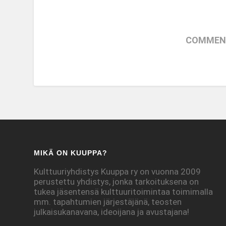
COMMENT
MIKÄ ON KUUPPA?
Kulttuuriyhdistys Kuuppa ry on vuonna 2009
perustettu yhdistys, jonka tarkoituksena on
tukea jäsentensä kulttuuritoimintaa toimimalla
mm. tapahtumien järjestäjänä, teosten
julkaisukanavana, ideoijana ja avustajana!