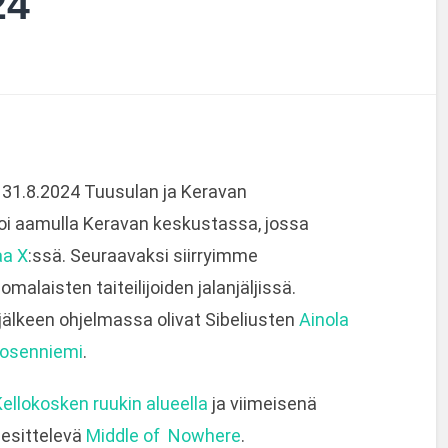
24
 31.8.2024 Tuusulan ja Keravan
oi aamulla Keravan keskustassa, jossa
aa X
:ssä. Seuraavaksi siirryimme
alaisten taiteilijoiden jalanjäljissä.
jälkeen ohjelmassa olivat Sibeliusten
Ainola
osenniemi
.
ellokosken ruukin alueella
ja viimeisenä
 esittelevä
Middle of Nowhere
.