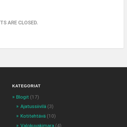
S ARE CLOSED.
KATEGORIAT
Blogit
(17)
Ajatussiivilä
(3)
Kotitehtävä
(10)
Valokuvakimara
(4)