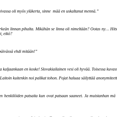
ivassa oli myös yläkerta, sinne mää en uskaltanut mennä.”
ärkeän linnan pihalta. Mikähän se linna oli nimeltään? Ootas ny… Hitsi
t, eikö?
 päivässä ehdi mitään!”
ja kaljaankaan en koske! Slovakiailainen vesi oli hyvää. Toisessa kuvas
itoin kuitenkin noi palikat tohon. Pojat haluaa säilyttää anonymiteet
vien henkilöiden patsaita kun ovat patsaan saaneet. Ja muistanhan m