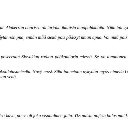
 Alakerran baarissa oli tarjolla ilmaisia maapähkinöitä. Niitä tuli syöty
tännön pila, enhän mää sieltä pois päässyt ilman apua. Voi niitä poiki
 poseeraan Slovakian radion pääkonttorin edessä. Se on tommonen kä
öalatasanteelta. Nový most. Silta tunnetaan nykyään myös nimellä UF
aan vettä.
 iso kuva, no se oli joku visuaalinen juttu. Yks näistä pojista halus m