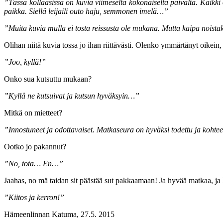
”Tässä kollaasissa on kuvia viimeseltä kokonaiselta päivältä. Kaikki
paikka. Siellä leijaili outo haju, semmonen imelä…”
”Muita kuvia mulla ei tosta reissusta ole mukana. Mutta kaipa noistak
Olihan niitä kuvia tossa jo ihan riittävästi. Olenko ymmärtänyt oikein
”Joo, kyllä!”
Onko sua kutsuttu mukaan?
”Kyllä ne kutsuivat ja kutsun hyväksyin…”
Mitkä on mietteet?
”Innostuneet ja odottavaiset. Matkaseura on hyväksi todettu ja kohteest
Ootko jo pakannut?
”No, tota… En…”
Jaahas, no mä taidan sit päästää sut pakkaamaan! Ja hyvää matkaa, ja
”Kiitos ja kerron!”
Hämeenlinnan Katuma, 27.5. 2015