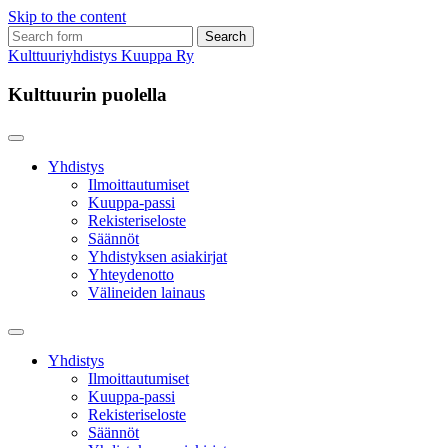
Skip to the content
Search
for:
Kulttuuriyhdistys Kuuppa Ry
Kulttuurin puolella
Yhdistys
Ilmoittautumiset
Kuuppa-passi
Rekisteriseloste
Säännöt
Yhdistyksen asiakirjat
Yhteydenotto
Välineiden lainaus
Toggle
search
Yhdistys
field
Ilmoittautumiset
Kuuppa-passi
Rekisteriseloste
Säännöt