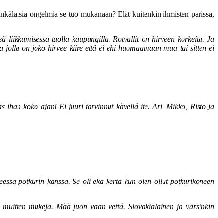
minkälaisia ongelmia se tuo mukanaan? Elät kuitenkin ihmisten parissa,
ä liikkumisessa tuolla kaupungilla. Rotvallit on hirveen korkeita. Ja
a jolla on joko hirvee kiire että ei ehi huomaamaan mua tai sitten ei
 ihan koko ajan! Ei juuri tarvinnut kävellä ite. Ari, Mikko, Risto ja
essa potkurin kanssa. Se oli eka kerta kun olen ollut potkurikoneen
 muitten mukeja. Mää juon vaan vettä. Slovakialainen ja varsinkin