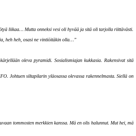
ä liikaa… Mutta onneksi vesi oli hyvää ja sitä oli tarjolla riittävästi.
a, heh heh, osasi ne vintiöitäkin olla…”
rjellään oleva pyramidi. Sosialismiajan kukkasia. Rakensivat sitä
O. Johtuen siltapilarin yläosassa olevassa rakennelmasta. Siellä on
ut kuvaan tommosten merkkien kanssa. Mä en olis halunnut. Mut hei, mä