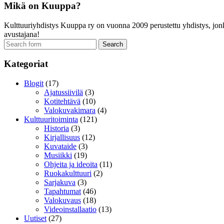
Mikä on Kuuppa?
Kulttuuriyhdistys Kuuppa ry on vuonna 2009 perustettu yhdistys, jonka
avustajana!
Search
for:
Kategoriat
Blogit
(17)
Ajatussiivilä
(3)
Kotitehtävä
(10)
Valokuvakimara
(4)
Kulttuuritoiminta
(121)
Historia
(3)
Kirjallisuus
(12)
Kuvataide
(3)
Musiikki
(19)
Ohjeita ja ideoita
(11)
Ruokakulttuuri
(2)
Sarjakuva
(3)
Tapahtumat
(46)
Valokuvaus
(18)
Videoinstallaatio
(13)
Uutiset
(27)