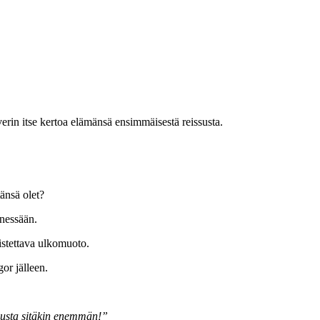
rin itse kertoa elämänsä ensimmäisestä reissusta.
änsä olet?
änessään.
istettava ulkomuoto.
gor jälleen.
musta sitäkin enemmän!”