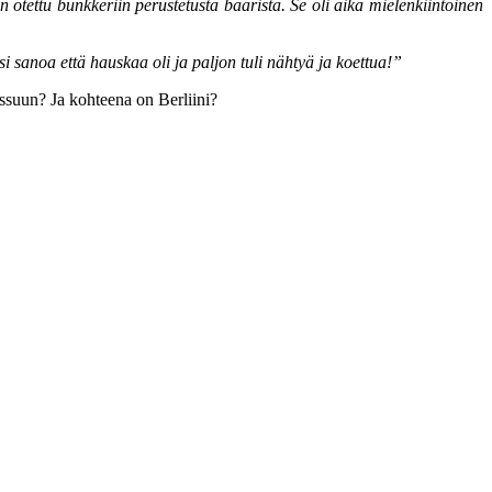
otettu bunkkeriin perustetusta baarista. Se oli aika mielenkiintoinen
 sanoa että hauskaa oli ja paljon tuli nähtyä ja koettua!”
issuun? Ja kohteena on Berliini?