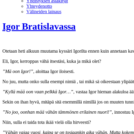
Yhdistyksen asiakirjat
Yhteydenotto
Välineiden lainaus
Igor Bratislavassa
Otetaan heti alkuun muutama kyssäri Igorilta ennen kuin annetaan kave
Eli, Igor, kerroppas vähä itsestäsi, kuka ja mikä olet?
”Mä oon Igor!”
, aloittaa Igor iloisesti.
No juu, mutta onko sulla enempi nimiä , tai mikä sä oikeestaan ylipäät
”Kyllä mää oon vaan pelkkä Igor…”
, vastaa Igor hieman alakuloa ä
Sekin on ihan hyvä, mitäpä sitä enemmillä nimillä jos on muuten tunn
”No joo, oonhan mää vähän tämmönen erilainen nuori!”
, innostuu I
Niin, sulla ei taida tota ikää vielä olla hirveesti?
”Vähän vajaa vuosi, kaipa se on tosiaankin aika vähän. Mutta koke