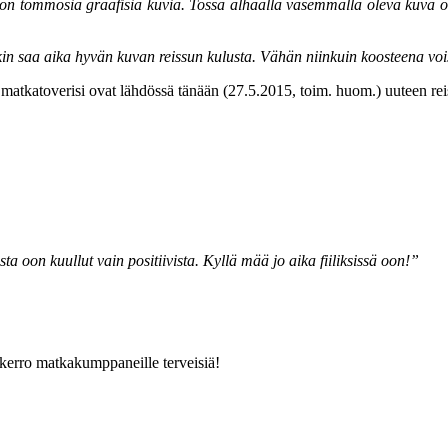
 on tommosia graafisia kuvia. Tossa alhaalla vasemmalla oleva kuva on 
in saa aika hyvän kuvan reissun kulusta. Vähän niinkuin koosteena voisi
, matkatoverisi ovat lähdössä tänään (27.5.2015, toim. huom.) uuteen re
a oon kuullut vain positiivista. Kyllä mää jo aika fiiliksissä oon!”
 kerro matkakumppaneille terveisiä!