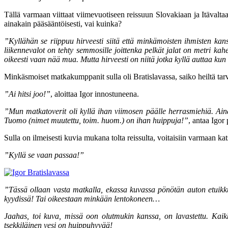
Tällä varmaan viittaat viimevuotiseen reissuun Slovakiaan ja Itävalta
ainakain pääsääntöisesti, vai kuinka?
”Kyllähän se riippuu hirveesti siitä että minkämoisten ihmisten kans
liikennevalot on tehty semmosille joittenka pelkät jalat on metri ka
oikeesti vaan nää mua. Mutta hirveesti on niitä jotka kyllä auttaa ku
Minkäsmoiset matkakumppanit sulla oli Bratislavassa, saiko heiltä tar
”Ai hitsi joo!”
, aloittaa Igor innostuneena.
”Mun matkatoverit oli kyllä ihan viimosen päälle herrasmiehiä. Aina 
Tuomo (nimet muutettu, toim. huom.) on ihan huippuja!”
, antaa Igor 
Sulla on ilmeisesti kuvia mukana tolta reissulta, voitaisiin varmaan kat
”Kyllä se vaan passaa!”
”Tässä ollaan vasta matkalla, ekassa kuvassa pönötän auton etuikku
kyydissä! Tai oikeestaan minkään lentokoneen…
Jaahas, toi kuva, missä oon olutmukin kanssa, on lavastettu. Kai
tsekkiläinen vesi on huippuhyvää!