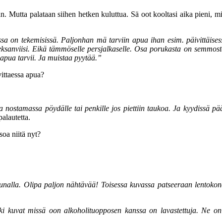
an. Mutta palataan siihen hetken kuluttua. Sä oot kooltasi aika pieni, 
sa on tekemisissä. Paljonhan mä tarviin apua ihan esim. päivittäisess
heksanviisi. Eikä tämmöselle persjalkaselle. Osa porukasta on semmost
n apua tarvii. Ja muistaa pyytää.”
vittaessa apua?
nostamassa pöydälle tai penkille jos piettiin taukoa. Ja kyydissä pääs
palautetta.
soa niitä nyt?
nalla. Olipa paljon nähtävää! Toisessa kuvassa patseeraan lentokone
kki kuvat missä oon alkoholituopposen kanssa on lavastettuja. Ne on